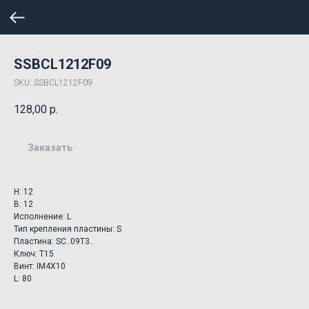
SSBCL1212F09
SKU:
SSBCL1212F09
128,00
р.
Заказать
H: 12
B: 12
Исполнение: L
Тип крепления пластины: S
Пластина: SC..09T3..
Ключ: T15
Винт: IM4X10
L: 80