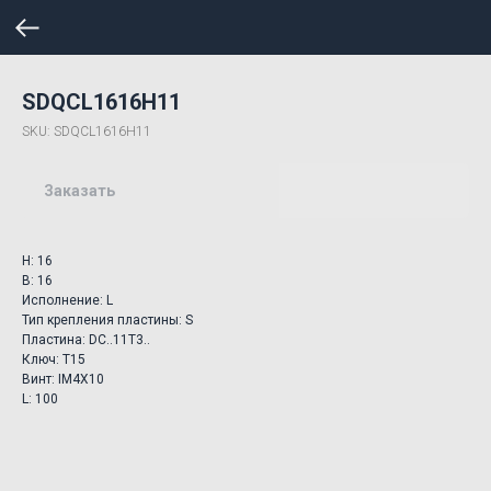
SDQCL1616H11
SKU:
SDQCL1616H11
Заказать
H: 16
B: 16
Исполнение: L
Тип крепления пластины: S
Пластина: DC..11T3..
Ключ: T15
Винт: IM4X10
L: 100