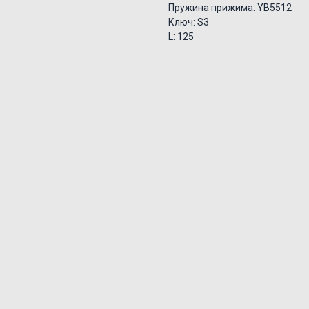
Пружина прижима: YB5512
Ключ: S3
L: 125