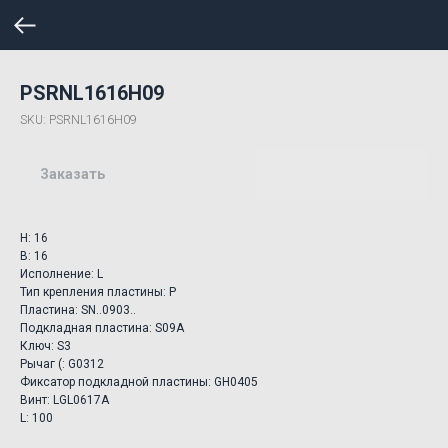
PSRNL1616H09
SKU:
PSRNL1616H09
Заказать
H: 16
B: 16
Исполнение: L
Тип крепления пластины: P
Пластина: SN..0903..
Подкладная пластина: S09A
Ключ: S3
Рычаг (: G0312
Фиксатор подкладной пластины: GH0405
Винт: LGL0617A
L: 100