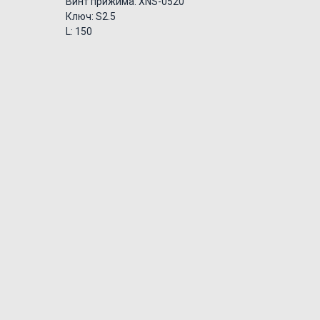
Винт прижима: XNS-0520
Ключ: S2.5
L: 150