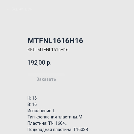
Вернуться
MTFNL1616H16
SKU:
MTFNL1616H16
192,00
р.
Заказать
H: 16
B: 16
Исполнение: L
Тип крепления пластины: M
Пластина: TN..1604..
Подкладная пластина: T1603B