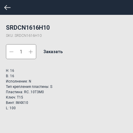
SRDCN1616H10
SKU:
SRDCN1616H10
Заказать
H: 16
B: 16
Исполнение: N
Тип крепления пластины: S
Пластина: RC..10T3M0
Ключ: T15
Винт: IM4X10
L: 100