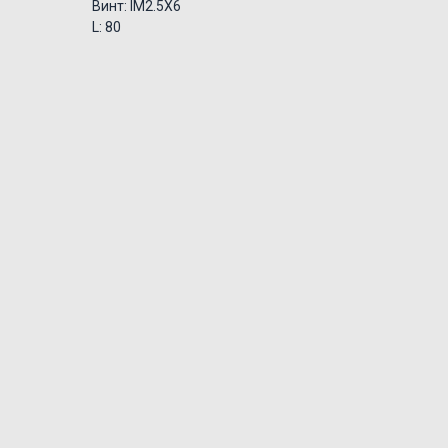
Винт: IM2.5X6
L: 80