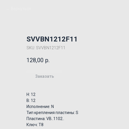
Вернуться
SVVBN1212F11
SKU:
SVVBN1212F11
128,00
р.
Заказать
H: 12
B: 12
Исполнение: N
Тип крепления пластины: S
Пластина: VB..1102..
Ключ: T8