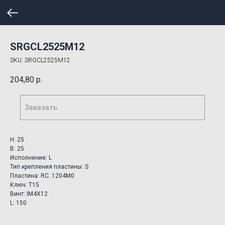
SRGCL2525M12
SKU:
SRGCL2525M12
204,80
р.
Заказать
H: 25
B: 25
Исполнение: L
Тип крепления пластины: S
Пластина: RC..1204M0
Ключ: T15
Винт: IM4X12
L: 150