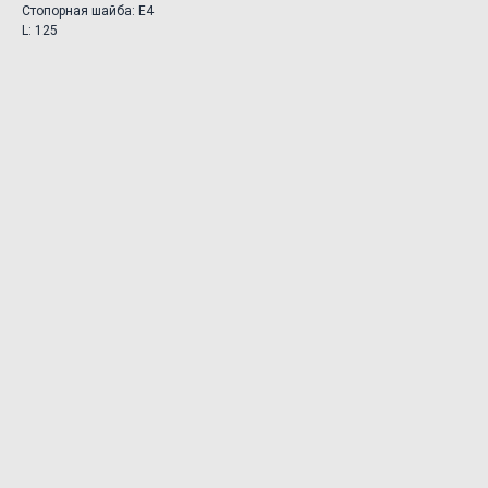
Стопорная шайба: E4
L: 125