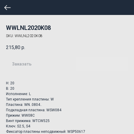
WWLNL2020K08
SKU:
WWLNL2020K08
215,80
р.
Заказать
H: 20
B: 20
Исполнение: L
Тип крепления пластины: W
Пластина: WN..0804..
Подкладная пластина: WSW084
Прижим: WW08C
Винт прижима: WTCW525
Ключ: S2.5, S4
Фиксатор пластины неподвижный: WSP50617