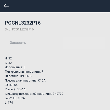
PCGNL3232P16
SKU:
PCGNL3232P16
Заказать
H: 32
B: 32
Исполнение: L
Тип крепления пластины: P
Пластина: CN..1606..
Подкладная пластина: C16A
Ключ: S4
Рычаг (: G0616
Фиксатор подкладной пластины: GH0709
Винт: LGL0826
L: 170