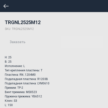
TRGNL2525M12
SKU:
TRGNL2525M12
Заказать
H: 25
B: 25
Исполнение: L
Тип крепления пластины: T
Пластина: RN..1204M0
Подкладная пластина: R1203B
Подкладная пластина: LYM0610
Прижим: TP-2
Винт прижима: MS0523
Пружина прижима: YB6512
Ключ: S3
L: 150