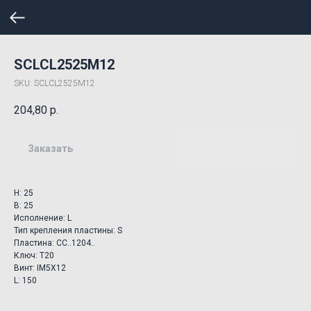
SCLCL2525M12
SKU:
SCLCL2525M12
204,80
р.
Заказать
H: 25
B: 25
Исполнение: L
Тип крепления пластины: S
Пластина: CC..1204..
Ключ: T20
Винт: IM5X12
L: 150