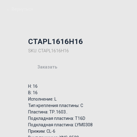
Вернуться
CTAPL1616H16
SKU:
CTAPL1616H16
Заказать
H: 16
B: 16
Исполнение: L
Тип крепления пластины: C
Пластина: TP..1603..
Подкладная пластина: T16D
Подкладная пластина: LYM0308
Прижим: CL-6