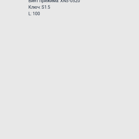
Винт прижима: XNS-0520
Ключ: S1.5
L: 100