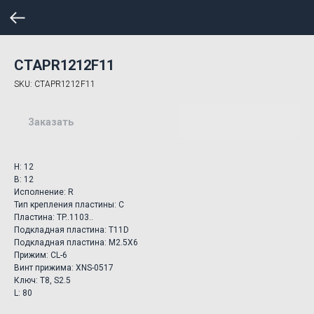
CTAPR1212F11
SKU:
CTAPR1212F11
Заказать
H: 12
B: 12
Исполнение: R
Тип крепления пластины: C
Пластина: TP..1103..
Подкладная пластина: T11D
Подкладная пластина: M2.5X6
Прижим: CL-6
Винт прижима: XNS-0517
Ключ: T8, S2.5
L: 80