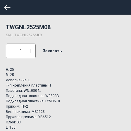
TWGNL2525M08
SKU:
TWGNL2525M08
Заказать
H: 25
B: 25
Исполнение: L
Тип крепления пластины: T
Пластина: WN..0804..
Подкладная пластина: W0803B
Подкладная пластина: LYM0610
Прижим: TP-2
Винт прижима: MS0523
Пружина прижима: YB6512
Ключ: S3
L: 150