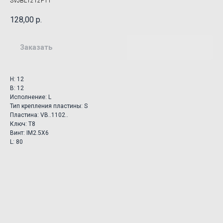
SVJBL1212F11
128,00
р.
Заказать
H: 12
B: 12
Исполнение: L
Тип крепления пластины: S
Пластина: VB..1102..
Ключ: T8
Винт: IM2.5X6
L: 80