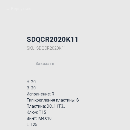
Вернуться
SDQCR2020K11
SKU:
SDQCR2020K11
Заказать
H: 20
B: 20
Исполнение: R
Тип крепления пластины: S
Пластина: DC..11T3..
Ключ: T15
Винт: IM4X10
L: 125