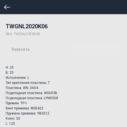
TWGNL2020K06
SKU:
TWGNL2020K06
Заказать
H: 20
B: 20
Исполнение: L
Тип крепления пластины: T
Пластина: WN..0604..
Подкладная пластина: W0603B
Подкладная пластина: LYM0508
Прижим: TP-1
Винт прижима: MS0422
Пружина прижима: YB5512
Ключ: S3
L: 125