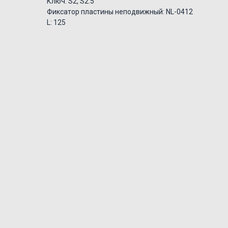
Ключ: S2, S2.5
Фиксатор пластины неподвижный: NL-0412
L: 125