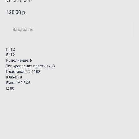
STFCR1212F11
128,00
р.
Заказать
H: 12
B: 12
Исполнение: R
Тип крепления пластины: S
Пластина: TC..1102..
Ключ: T8
Винт: IM2.5X6
L: 80