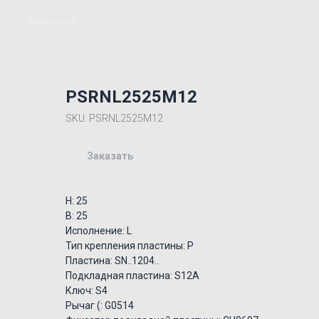
Вернуться
PSRNL2525M12
SKU:
PSRNL2525M12
Заказать
H: 25
B: 25
Исполнение: L
Тип крепления пластины: P
Пластина: SN..1204..
Подкладная пластина: S12A
Ключ: S4
Рычаг (: G0514