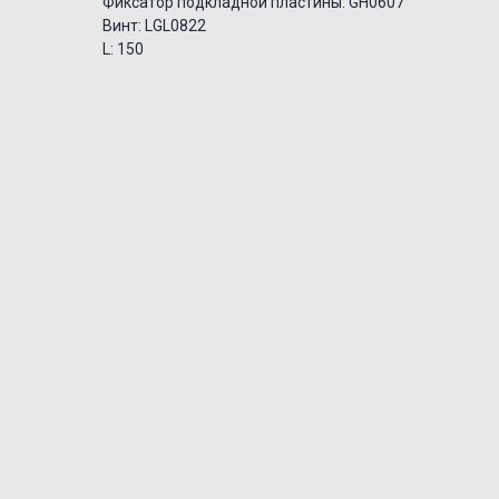
Фиксатор подкладной пластины: GH0607
Винт: LGL0822
L: 150