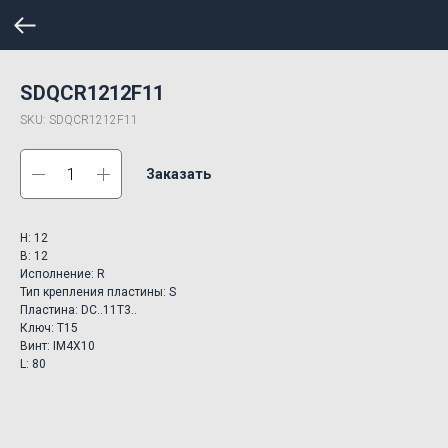
SDQCR1212F11
SKU:
SDQCR1212F11
Заказать
H: 12
B: 12
Исполнение: R
Тип крепления пластины: S
Пластина: DC..11T3..
Ключ: T15
Винт: IM4X10
L: 80