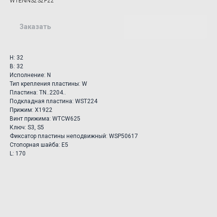
WTENN3232P22
Заказать
H: 32
B: 32
Исполнение: N
Тип крепления пластины: W
Пластина: TN..2204..
Подкладная пластина: WST224
Прижим: X1922
Винт прижима: WTCW625
Ключ: S3, S5
Фиксатор пластины неподвижный: WSP50617
Стопорная шайба: E5
L: 170