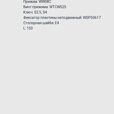
Прижим: WW08C
Винт прижима: WTCW525
Ключ: S2.5, S4
Фиксатор пластины неподвижный: WSP50617
Стопорная шайба: E4
L: 150