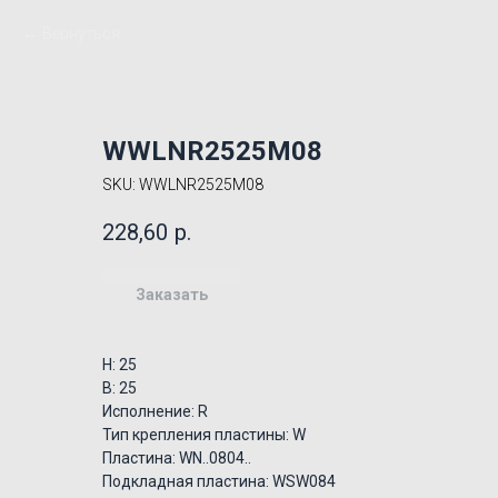
Вернуться
WWLNR2525M08
SKU:
WWLNR2525M08
228,60
р.
Заказать
H: 25
B: 25
Исполнение: R
Тип крепления пластины: W
Пластина: WN..0804..
Подкладная пластина: WSW084