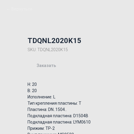
Вернуться
TDQNL2020K15
SKU:
TDQNL2020K15
Заказать
H: 20
B: 20
Исполнение: L
Тип крепления пластины: T
Пластина: DN..1504..
Подкладная пластина: D1504B
Подкладная пластина: LYM0610
Прижим: TP-2