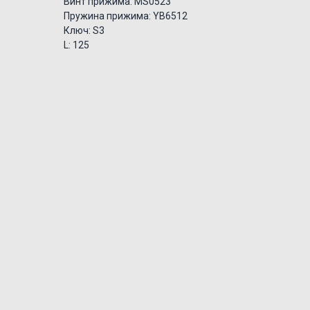
Винт прижима: MS0523
Пружина прижима: YB6512
Ключ: S3
L: 125