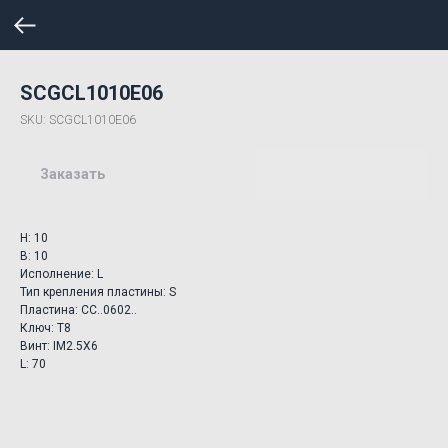
SCGCL1010E06
SKU:
SCGCL1010E06
Заказать
H: 10
B: 10
Исполнение: L
Тип крепления пластины: S
Пластина: CC..0602..
Ключ: T8
Винт: IM2.5X6
L: 70