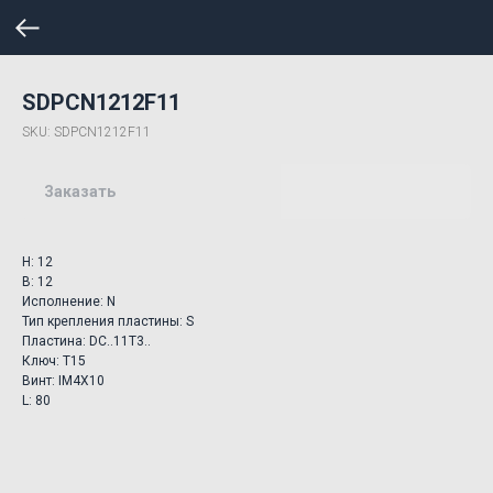
SDPCN1212F11
SKU:
SDPCN1212F11
Заказать
H: 12
B: 12
Исполнение: N
Тип крепления пластины: S
Пластина: DC..11T3..
Ключ: T15
Винт: IM4X10
L: 80