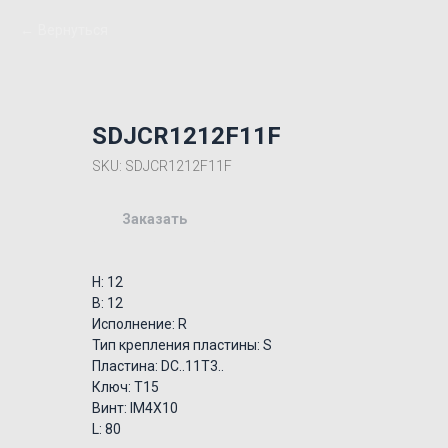
Вернуться
SDJCR1212F11F
SKU:
SDJCR1212F11F
Заказать
H: 12
B: 12
Исполнение: R
Тип крепления пластины: S
Пластина: DC..11T3..
Ключ: T15
Винт: IM4X10
L: 80