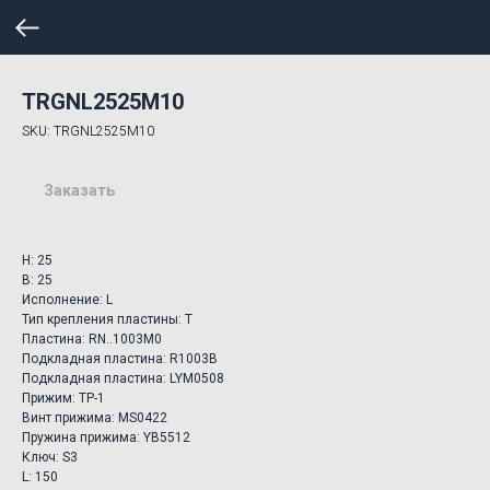
TRGNL2525M10
SKU:
TRGNL2525M10
Заказать
H: 25
B: 25
Исполнение: L
Тип крепления пластины: T
Пластина: RN..1003M0
Подкладная пластина: R1003B
Подкладная пластина: LYM0508
Прижим: TP-1
Винт прижима: MS0422
Пружина прижима: YB5512
Ключ: S3
L: 150