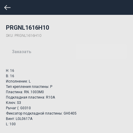
PRGNL1616H10
SKU:
PRGNL1616H10
Заказать
H: 16
B: 16
Исполнение: L
Тип крепления пластины: P
Пластина: RN..1003M0
Подкладная пластина: R10A
Ключ: S3
Рычаг (: G0310
Фиксатор подкладной пластины: GH0405
Винт: LGL0617A
L: 100