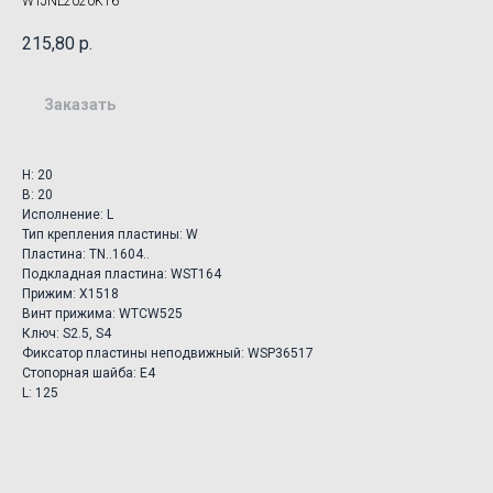
WTJNL2020K16
215,80
р.
Заказать
H: 20
B: 20
Исполнение: L
Тип крепления пластины: W
Пластина: TN..1604..
Подкладная пластина: WST164
Прижим: X1518
Винт прижима: WTCW525
Ключ: S2.5, S4
Фиксатор пластины неподвижный: WSP36517
Стопорная шайба: E4
L: 125