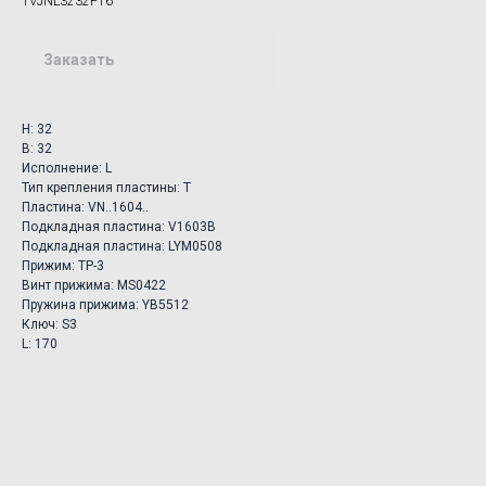
TVJNL3232P16
Заказать
H: 32
B: 32
Исполнение: L
Тип крепления пластины: T
Пластина: VN..1604..
Подкладная пластина: V1603B
Подкладная пластина: LYM0508
Прижим: TP-3
Винт прижима: MS0422
Пружина прижима: YB5512
Ключ: S3
L: 170