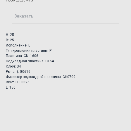
PCGNL2525M16
Заказать
H: 25
B: 25
Исполнение: L
Тип крепления пластины: P
Пластина: CN..1606..
Подкладная пластина: C16A
Ключ: S4
Рычаг (: G0616
Фиксатор подкладной пластины: GH0709
Винт: LGL0826
L: 150