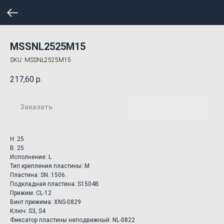
MSSNL2525M15
SKU:
MSSNL2525M15
217,60
р.
Заказать
H: 25
B: 25
Исполнение: L
Тип крепления пластины: M
Пластина: SN..1506..
Подкладная пластина: S1504B
Прижим: CL-12
Винт прижима: XNS-0829
Ключ: S3, S4
Фиксатор пластины неподвижный: NL-0822