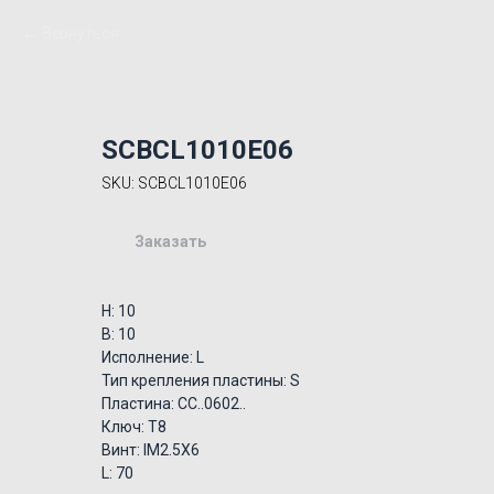
Вернуться
SCBCL1010E06
SKU:
SCBCL1010E06
Заказать
H: 10
B: 10
Исполнение: L
Тип крепления пластины: S
Пластина: CC..0602..
Ключ: T8
Винт: IM2.5X6
L: 70