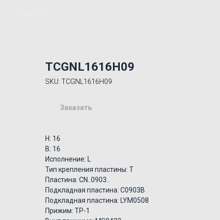
Вернуться
TCGNL1616H09
SKU:
TCGNL1616H09
Заказать
H: 16
B: 16
Исполнение: L
Тип крепления пластины: T
Пластина: CN..0903..
Подкладная пластина: C0903B
Подкладная пластина: LYM0508
Прижим: TP-1