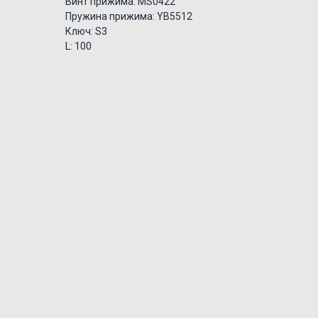
Винт прижима: MS0422
Пружина прижима: YB5512
Ключ: S3
L: 100