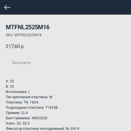
MTFNL2525M16
SKU:
MTFNL2525M16
217,60
р.
Заказать
H: 25
B: 25
Исполнение: L
Тип крепления пластины: M
Пластина: TN..1604..
Подкладная пластина: T1603B
Прижим: CL-6
Винт прижима: XNS-0520
Ключ: S2, S2.5
Фиксатор пластины неподвижный: NL-0414