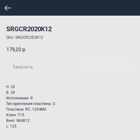
SRGCR2020K12
SKU:
SRGCR2020K12
179,20
р.
Заказать
H: 20
B: 20
Исполнение: R
Тип крепления пластины: S
Пластина: RC..1204M0
Ключ: T15
Винт: IM4X12
L: 125