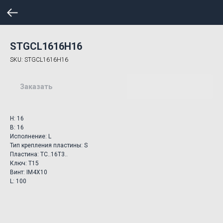
STGCL1616H16
SKU:
STGCL1616H16
Заказать
H: 16
B: 16
Исполнение: L
Тип крепления пластины: S
Пластина: TC..16T3..
Ключ: T15
Винт: IM4X10
L: 100