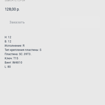
SSBCR1212F09
128,00
р.
Заказать
H: 12
B: 12
Исполнение: R
Тип крепления пластины: S
Пластина: SC..09T3..
Ключ: T15
Винт: IM4X10
L: 80