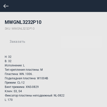
MWGNL3232P10
SKU:
MWGNL3232P10
Заказать
H: 32
B: 32
Исполнение: L
Тип крепления пластины: M
Пластина: WN..1006..
Подкладная пластина: W1004B
Прижим: CL-12
Винт прижима: XNS-0829
Ключ: S3, S4
Фиксатор пластины неподвижный: NL-0822
L: 170