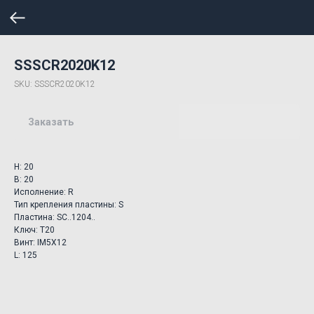
SSSCR2020K12
SKU:
SSSCR2020K12
Заказать
H: 20
B: 20
Исполнение: R
Тип крепления пластины: S
Пластина: SC..1204..
Ключ: T20
Винт: IM5X12
L: 125