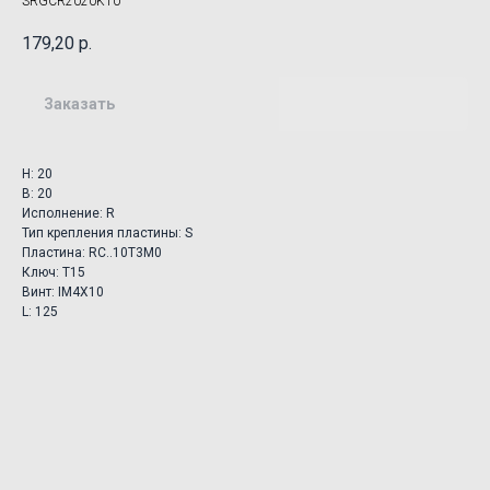
SRGCR2020K10
179,20
р.
Заказать
H: 20
B: 20
Исполнение: R
Тип крепления пластины: S
Пластина: RC..10T3M0
Ключ: T15
Винт: IM4X10
L: 125