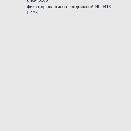
Ключ: S2, S4
Фиксатор пластины неподвижный: NL-0413
L: 125