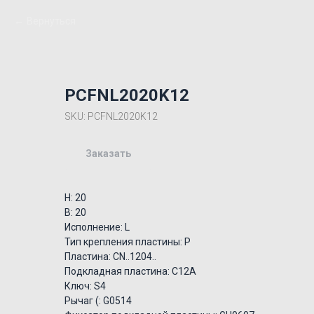
Вернуться
PCFNL2020K12
SKU:
PCFNL2020K12
Заказать
H: 20
B: 20
Исполнение: L
Тип крепления пластины: P
Пластина: CN..1204..
Подкладная пластина: C12A
Ключ: S4
Рычаг (: G0514