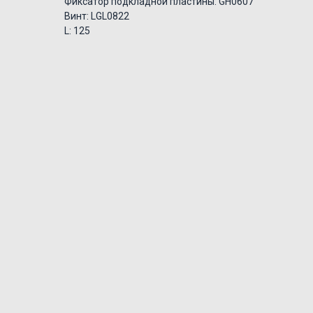
Фиксатор подкладной пластины: GH0607
Винт: LGL0822
L: 125