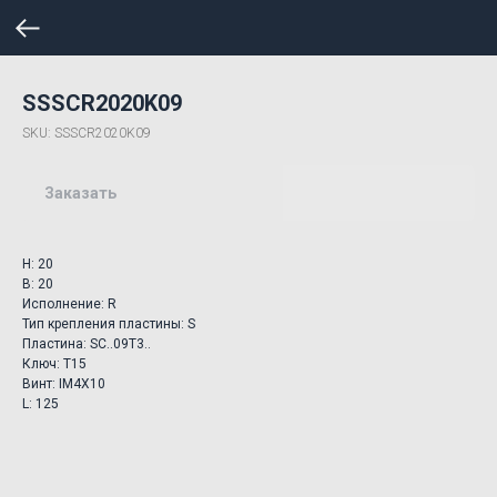
SSSCR2020K09
SKU:
SSSCR2020K09
Заказать
H: 20
B: 20
Исполнение: R
Тип крепления пластины: S
Пластина: SC..09T3..
Ключ: T15
Винт: IM4X10
L: 125