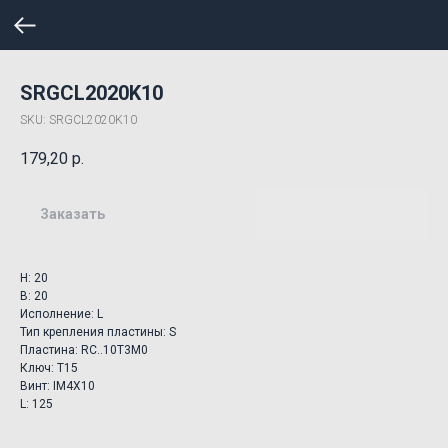
SRGCL2020K10
SKU:
SRGCL2020K10
179,20
р.
Заказать
H: 20
B: 20
Исполнение: L
Тип крепления пластины: S
Пластина: RC..10T3M0
Ключ: T15
Винт: IM4X10
L: 125