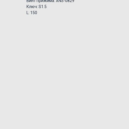
Винт прижима: XNS-0829
Ключ: S1.5
L: 150