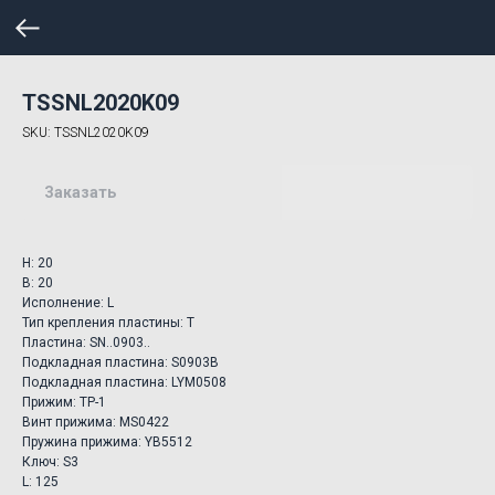
TSSNL2020K09
SKU:
TSSNL2020K09
Заказать
H: 20
B: 20
Исполнение: L
Тип крепления пластины: T
Пластина: SN..0903..
Подкладная пластина: S0903B
Подкладная пластина: LYM0508
Прижим: TP-1
Винт прижима: MS0422
Пружина прижима: YB5512
Ключ: S3
L: 125